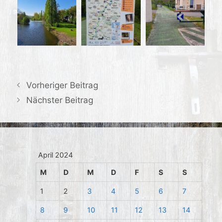
Vorheriger Beitrag
Nächster Beitrag
April 2024
M
D
M
D
F
S
S
1
2
3
4
5
6
7
8
9
10
11
12
13
14