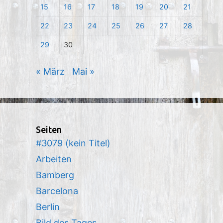
15
16
17
18
19
20
21
22
23
24
25
26
27
28
29
30
« März
Mai »
Seiten
#3079 (kein Titel)
Arbeiten
Bamberg
Barcelona
Berlin
Bild des Tages