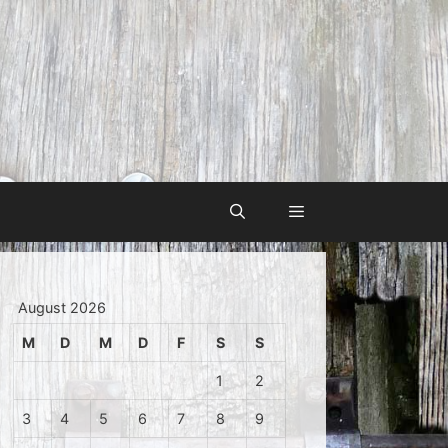
August 2026
M
D
M
D
F
S
S
1
2
3
4
5
6
7
8
9