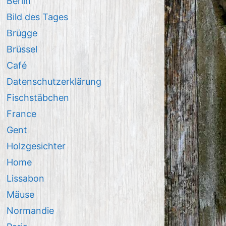
Berlin
Bild des Tages
Brügge
Brüssel
Café
Datenschutzerklärung
Fischstäbchen
France
Gent
Holzgesichter
Home
Lissabon
Mäuse
Normandie