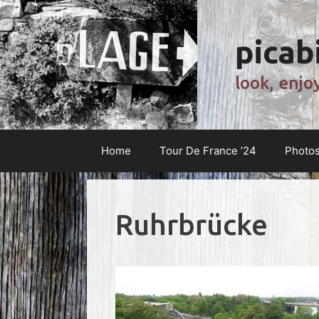
Zum
Inhalt
picabi
springen
look, enjo
Home
Tour De France ’24
Photo
Ruhrbrücke