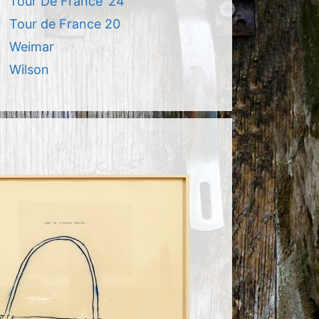
Tour De France ’24
Tour de France 20
Weimar
Wilson