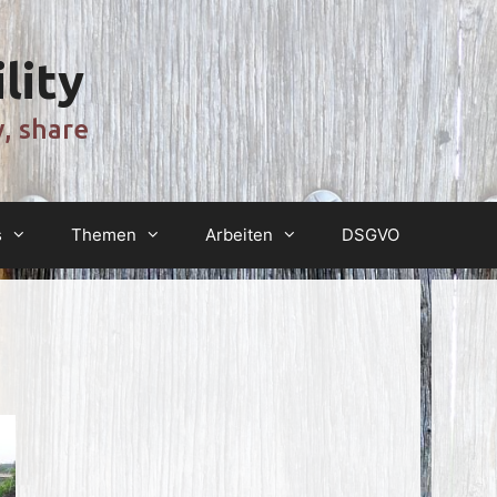
lity
y, share
s
Themen
Arbeiten
DSGVO