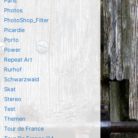
Paris
Photos
PhotoShop_Filter
Picardie
Porto
Power
Repeat Art
Rurhof
Schwarzwald
Skat
Stereo
Test
Themen
Tour de France